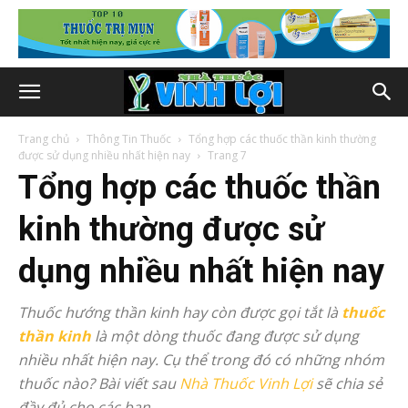
Trang chủ
Thông Tin Thuốc
Tổng hợp các thuốc thần kinh thường
được sử dụng nhiều nhất hiện nay
Trang 7
Tổng hợp các thuốc thần
kinh thường được sử
dụng nhiều nhất hiện nay
Thuốc hướng thần kinh hay còn được gọi tắt là
thuốc
thần kinh
là một dòng thuốc đang được sử dụng
nhiều nhất hiện nay. Cụ thể trong đó có những nhóm
thuốc nào? Bài viết sau
Nhà Thuốc Vinh Lợi
sẽ chia sẻ
đầy đủ cho các bạn.