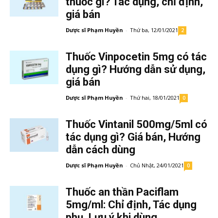
thuốc gì? Tác dụng, chỉ định,
giá bán
Dược sĩ Phạm Huyền
-
Thứ ba, 12/01/2021
2
Thuốc Vinpocetin 5mg có tác
dụng gì? Hướng dẫn sử dụng,
giá bán
Dược sĩ Phạm Huyền
-
Thứ hai, 18/01/2021
0
Thuốc Vintanil 500mg/5ml có
tác dụng gì? Giá bán, Hướng
dẫn cách dùng
Dược sĩ Phạm Huyền
-
Chủ Nhật, 24/01/2021
0
Thuốc an thần Paciflam
5mg/ml: Chỉ định, Tác dụng
phụ, Lưu ý khi dùng