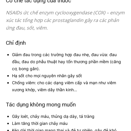
Cơ chế tác dụng của thuốc
NSAIDs ức chế enzym cyclooxygendase (COX) – enzym
xúc tác tổng hợp các prostaglandin gây ra các phản
ứng đau, sốt, viêm.
Chỉ định
Giảm đau trong các trường hợp đau nhẹ, đau vừa: đau
đầu, đau do phẫu thuật hay tổn thương phần mềm (căng
cơ, bong gân).
Hạ sốt cho mọi nguyên nhân gây sốt
Chống viêm: cho các dạng viêm cấp và mạn như viêm
xương khớp, viêm dây thần kinh…
Tác dụng không mong muốn
Gây loét, chảy máu, thủng dạ dày, tá tràng
Làm tăng thời gian chảy máu
Kéo dài thời gian mang thai và đẻ tự nhiên, gây đẻ khó