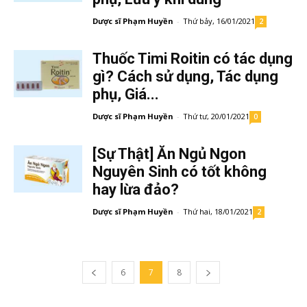
Dược sĩ Phạm Huyền
-
Thứ bảy, 16/01/2021
2
Thuốc Timi Roitin có tác dụng
gì? Cách sử dụng, Tác dụng
phụ, Giá...
Dược sĩ Phạm Huyền
-
Thứ tư, 20/01/2021
0
[Sự Thật] Ăn Ngủ Ngon
Nguyên Sinh có tốt không
hay lừa đảo?
Dược sĩ Phạm Huyền
-
Thứ hai, 18/01/2021
2
6
7
8