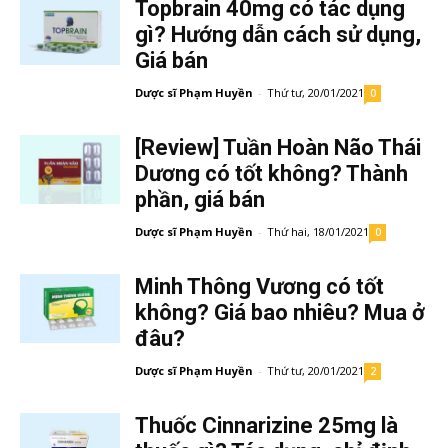
Topbrain 40mg có tác dụng
gì? Hướng dẫn cách sử dụng,
Giá bán
Dược sĩ Phạm Huyền
-
Thứ tư, 20/01/2021
0
[Review] Tuần Hoàn Não Thái
Dương có tốt không? Thành
phần, giá bán
Dược sĩ Phạm Huyền
-
Thứ hai, 18/01/2021
0
Minh Thông Vương có tốt
không? Giá bao nhiêu? Mua ở
đâu?
Dược sĩ Phạm Huyền
-
Thứ tư, 20/01/2021
2
Thuốc Cinnarizine 25mg là