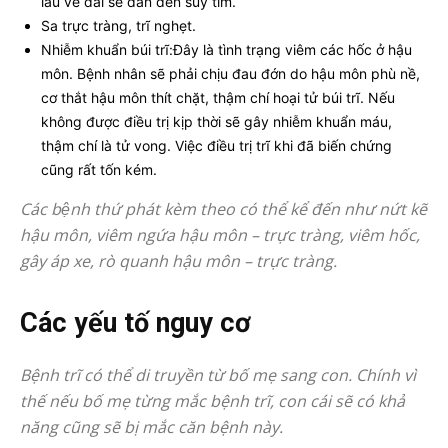
lâu về dài sẽ dẫn đến suy tim.
Sa trực tràng, trĩ nghẹt.
Nhiễm khuẩn búi trĩ:Đây là tình trạng viêm các hốc ở hậu
môn. Bệnh nhân sẽ phải chịu đau đớn do hậu môn phù nề,
cơ thắt hậu môn thít chặt, thậm chí hoại tử búi trĩ. Nếu
không được điều trị kịp thời sẽ gây nhiễm khuẩn máu,
thậm chí là tử vong. Việc điều trị trĩ khi đã biến chứng
cũng rất tốn kém.
Các bệnh thứ phát kèm theo có thể kể đến như nứt kẽ
hậu môn, viêm ngứa hậu môn – trực tràng, viêm hốc,
gây áp xe, rò quanh hậu môn – trực tràng.
Các yếu tố nguy cơ
Bệnh trĩ có thể di truyền từ bố mẹ sang con. Chính vì
thế nếu bố mẹ từng mắc bệnh trĩ, con cái sẽ có khả
năng cũng sẽ bị mắc căn bệnh này.