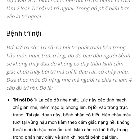
Dựa vào vị trí hình thành nên búi trĩ mà người ta chia
làm 2 loại: Trĩ nội và trĩ ngoại. Trong đó phổ biến hơn
vẫn là trĩ ngoại.
Bệnh trĩ nội
Đối với trĩ nội: Trĩ nội có búi trĩ phát triển bên trong
hậu môn hoặc trực tràng, do đó ban đầu người bệnh
sẽ không thấy đau do không có dây thần kinh cảm
giác chưa thấy búi trĩ mà chỉ là đau rát, có chảy máu.
Dựa theo mức độ nặng nhẹ mà người ra chia ra làm 4
cấp độ trĩ nội. Đó là:
Trĩ nội Độ 1
: Là cấp độ nhẹ nhất. Lúc này các tĩnh mạch
chỉ giãn nhẹ, niêm mạc bị phồng lên, bị lồi vào trong trực
tràng. Tại giai đoạn này, bệnh nhân có biểu hiện chảy máu
tươi tại vùng hậu môn kèm theo cảm giác nặng nề, không
thoải mái do hậu môn ẩm ướt. Máu còn có thể thấy trong
trong phân hay giấy vệ sinh khi người bệnh đại tiện.