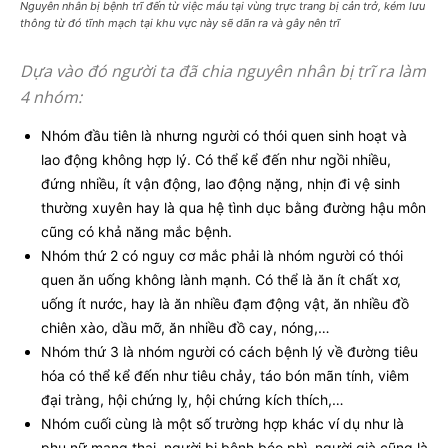
Nguyên nhân bị bệnh trĩ đến từ việc máu tại vùng trực trang bị cản trở, kém lưu
thông từ đó tĩnh mạch tại khu vực này sẽ dãn ra và gây nên trĩ
Dựa vào đó người ta đã chia nguyên nhân bị trĩ ra làm
4 nhóm:
Nhóm đầu tiên là nhưng người có thói quen sinh hoạt và
lao động không hợp lý. Có thể kể đến như ngồi nhiều,
đứng nhiều, ít vận động, lao động nặng, nhịn đi vệ sinh
thường xuyên hay là qua hệ tình dục bằng đường hậu môn
cũng có khả năng mắc bệnh.
Nhóm thứ 2 có nguy cơ mắc phải là nhóm người có thói
quen ăn uống không lành mạnh. Có thể là ăn ít chất xơ,
uống ít nước, hay là ăn nhiều đạm động vật, ăn nhiều đồ
chiên xào, dầu mỡ, ăn nhiều đồ cay, nóng,…
Nhóm thứ 3 là nhóm người có cách bệnh lý về đường tiêu
hóa có thể kể đến như tiêu chảy, táo bón mãn tính, viêm
đại tràng, hội chứng lỵ, hội chứng kích thích,…
Nhóm cuối cùng là một số trường hợp khác ví dụ như là
phụ nữ mang thai, người bị bệnh béo phì, người già cũng là