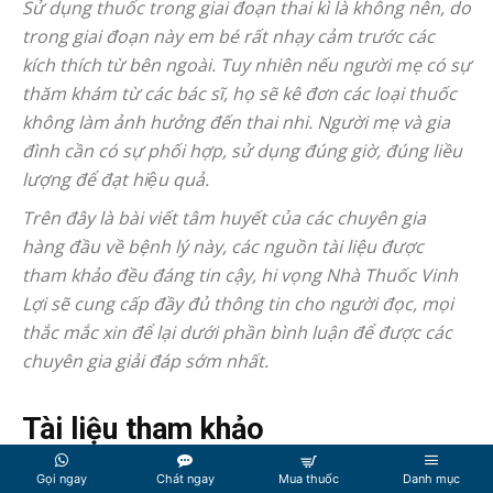
Sử dụng thuốc trong giai đoạn thai kì là không nên, do
trong giai đoạn này em bé rất nhạy cảm trước các
kích thích từ bên ngoài. Tuy nhiên nếu người mẹ có sự
thăm khám từ các bác sĩ, họ sẽ kê đơn các loại thuốc
không làm ảnh hưởng đến thai nhi. Người mẹ và gia
đình cần có sự phối hợp, sử dụng đúng giờ, đúng liều
lượng để đạt hiệu quả.
Trên đây là bài viết tâm huyết của các chuyên gia
hàng đầu về bệnh lý này, các nguồn tài liệu được
tham khảo đều đáng tin cậy, hi vọng Nhà Thuốc Vinh
Lợi sẽ cung cấp đầy đủ thông tin cho người đọc, mọi
thắc mắc xin để lại dưới phần bình luận để được các
chuyên gia giải đáp sớm nhất.
Tài liệu tham khảo
Gọi ngay
Chát ngay
Mua thuốc
Danh mục
Hemorrhoids: Signs, Diagnoisis, Treatment, link: