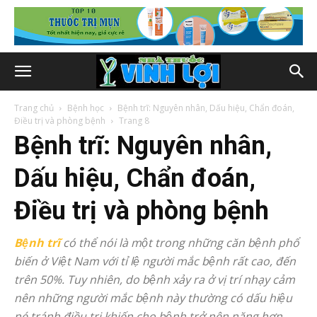
Trang chủ
Bệnh học
Bệnh trĩ: Nguyên nhân, Dấu hiệu, Chẩn đoán,
Điều trị và phòng bệnh
Trang 8
Bệnh trĩ: Nguyên nhân,
Dấu hiệu, Chẩn đoán,
Điều trị và phòng bệnh
Bệnh trĩ
có thể nói là một trong những căn bệnh phổ
biến ở Việt Nam với tỉ lệ người mắc bệnh rất cao, đến
trên 50%. Tuy nhiên, do bệnh xảy ra ở vị trí nhạy cảm
nên những người mắc bệnh này thường có dấu hiệu
né tránh điều trị khiến cho bệnh trở nên nặng hơn