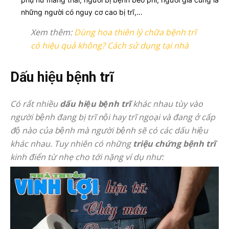
những người có nguy cơ cao bị trĩ,…
Xem thêm:
Dùng hoa thiên lý chữa bệnh trĩ
có hiệu quả không? Cách sử dụng tại nhà
Dấu hiệu bệnh trĩ
Có rất nhiều
dấu hiệu bệnh trĩ
khác nhau tùy vào
người bệnh đang bị trĩ nội hay trĩ ngoại và đang ở cấp
độ nào của bệnh mà người bệnh sẽ có các dấu hiệu
khác nhau. Tuy nhiên có những
triệu chứng bệnh trĩ
kinh điển từ nhẹ cho tới nặng ví dụ như: