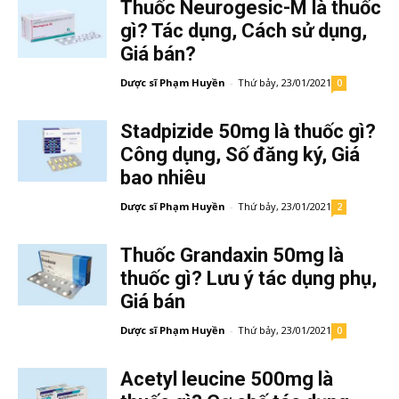
Thuốc Neurogesic-M là thuốc
gì? Tác dụng, Cách sử dụng,
Giá bán?
Dược sĩ Phạm Huyền
-
Thứ bảy, 23/01/2021
0
Stadpizide 50mg là thuốc gì?
Công dụng, Số đăng ký, Giá
bao nhiêu
Dược sĩ Phạm Huyền
-
Thứ bảy, 23/01/2021
2
Thuốc Grandaxin 50mg là
thuốc gì? Lưu ý tác dụng phụ,
Giá bán
Dược sĩ Phạm Huyền
-
Thứ bảy, 23/01/2021
0
Acetyl leucine 500mg là