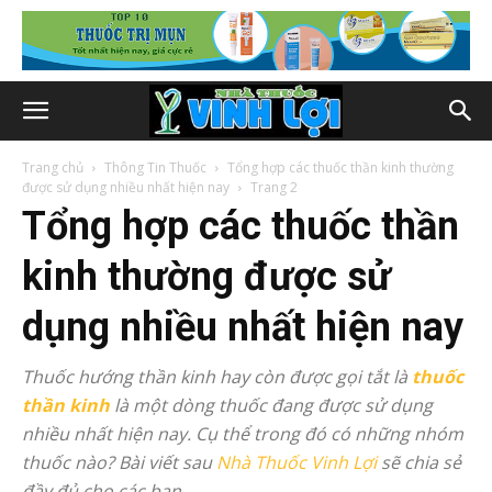
Trang chủ
Thông Tin Thuốc
Tổng hợp các thuốc thần kinh thường
được sử dụng nhiều nhất hiện nay
Trang 2
Tổng hợp các thuốc thần
kinh thường được sử
dụng nhiều nhất hiện nay
Thuốc hướng thần kinh hay còn được gọi tắt là
thuốc
thần kinh
là một dòng thuốc đang được sử dụng
nhiều nhất hiện nay. Cụ thể trong đó có những nhóm
thuốc nào? Bài viết sau
Nhà Thuốc Vinh Lợi
sẽ chia sẻ
đầy đủ cho các bạn.