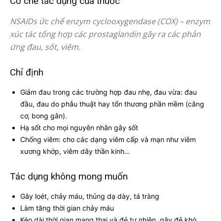
Cơ chế tác dụng của thuốc
NSAIDs ức chế enzym cyclooxygendase (COX) – enzym
xúc tác tổng hợp các prostaglandin gây ra các phản
ứng đau, sốt, viêm.
Chỉ định
Giảm đau trong các trường hợp đau nhẹ, đau vừa: đau
đầu, đau do phẫu thuật hay tổn thương phần mềm (căng
cơ, bong gân).
Hạ sốt cho mọi nguyên nhân gây sốt
Chống viêm: cho các dạng viêm cấp và mạn như viêm
xương khớp, viêm dây thần kinh…
Tác dụng không mong muốn
Gây loét, chảy máu, thủng dạ dày, tá tràng
Làm tăng thời gian chảy máu
Kéo dài thời gian mang thai và đẻ tự nhiên, gây đẻ khó