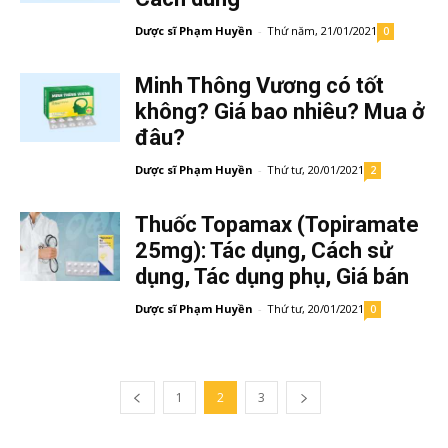
Dược sĩ Phạm Huyền
-
Thứ năm, 21/01/2021
0
Minh Thông Vương có tốt
không? Giá bao nhiêu? Mua ở
đâu?
Dược sĩ Phạm Huyền
-
Thứ tư, 20/01/2021
2
Thuốc Topamax (Topiramate
25mg): Tác dụng, Cách sử
dụng, Tác dụng phụ, Giá bán
Dược sĩ Phạm Huyền
-
Thứ tư, 20/01/2021
0
1
2
3