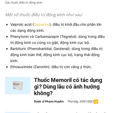
Các thuốc điều trị động kinh
Một số thuốc điều trị động kinh như sau:
Valproic acid (
Depakine
): điều trị khởi đầu cho phần lớn
các dạng động kinh.
Phenytonin và Carbamazepin (Tegretol): dùng trong điều
trị động kinh co cứng co giật, động kinh cục bộ.
Barbituric (Phenobarbital, Gardenal): dùng trong điều trị
động kinh toàn thể, động kinh cục bộ, trạng thái động
kinh.
Ethosuximide (Zarontin): điều trị cơn vắng ý thức.
Thuốc Memoril có tác dụng
gì? Dùng lâu có ảnh hưởng
không?
Dược sĩ Phạm Huyền
-
Thứ bảy, 23/01/2021
0