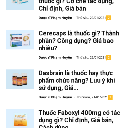
thuốc gì? Cơ chế tác dụng,
Chỉ định, Giá bán
Dược sĩ Phạm Huyền
-
Thứ sáu, 22/01/2021
2
Cerecaps là thuốc gì? Thành
phần? Công dụng? Giá bao
nhiêu?
Dược sĩ Phạm Huyền
-
Thứ sáu, 22/01/2021
2
Dasbrain là thuốc hay thực
phẩm chức năng? Lưu ý khi
sử dụng, Giá...
Dược sĩ Phạm Huyền
-
Thứ năm, 21/01/2021
3
Thuốc Faboxyl 400mg có tác
dụng gì? Chỉ định, Giá bán,
Cách dùng