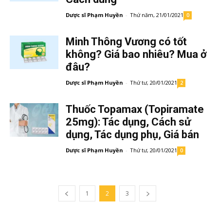
Dược sĩ Phạm Huyền
-
Thứ năm, 21/01/2021
0
Minh Thông Vương có tốt
không? Giá bao nhiêu? Mua ở
đâu?
Dược sĩ Phạm Huyền
-
Thứ tư, 20/01/2021
2
Thuốc Topamax (Topiramate
25mg): Tác dụng, Cách sử
dụng, Tác dụng phụ, Giá bán
Dược sĩ Phạm Huyền
-
Thứ tư, 20/01/2021
0
1
2
3