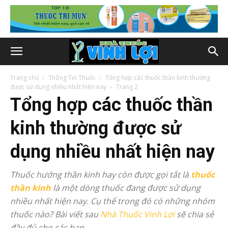
Trang chủ
Thông Tin Thuốc
Tổng hợp các thuốc thần kinh thường
được sử dụng nhiều nhất hiện nay
Trang 2
Tổng hợp các thuốc thần
kinh thường được sử
dụng nhiều nhất hiện nay
Thuốc hướng thần kinh hay còn được gọi tắt là
thuốc
thần kinh
là một dòng thuốc đang được sử dụng
nhiều nhất hiện nay. Cụ thể trong đó có những nhóm
thuốc nào? Bài viết sau
Nhà Thuốc Vinh Lợi
sẽ chia sẻ
đầy đủ cho các bạn.