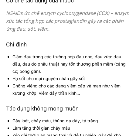
Cơ chế tác dụng của thuốc
NSAIDs ức chế enzym cyclooxygendase (COX) – enzym
xúc tác tổng hợp các prostaglandin gây ra các phản
ứng đau, sốt, viêm.
Chỉ định
Giảm đau trong các trường hợp đau nhẹ, đau vừa: đau
đầu, đau do phẫu thuật hay tổn thương phần mềm (căng
cơ, bong gân).
Hạ sốt cho mọi nguyên nhân gây sốt
Chống viêm: cho các dạng viêm cấp và mạn như viêm
xương khớp, viêm dây thần kinh…
Tác dụng không mong muốn
Gây loét, chảy máu, thủng dạ dày, tá tràng
Làm tăng thời gian chảy máu
Kéo dài thời gian mang thai và đẻ tự nhiên, gây đẻ khó