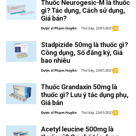
Thuốc Neurogesic-M là thuốc
gì? Tác dụng, Cách sử dụng,
Giá bán?
Dược sĩ Phạm Huyền
-
Thứ bảy, 23/01/2021
0
Stadpizide 50mg là thuốc gì?
Công dụng, Số đăng ký, Giá
bao nhiêu
Dược sĩ Phạm Huyền
-
Thứ bảy, 23/01/2021
2
Thuốc Grandaxin 50mg là
thuốc gì? Lưu ý tác dụng phụ,
Giá bán
Dược sĩ Phạm Huyền
-
Thứ bảy, 23/01/2021
0
Acetyl leucine 500mg là