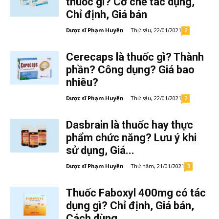
thuốc gì? Cơ chế tác dụng,
Chỉ định, Giá bán
Dược sĩ Phạm Huyền
-
Thứ sáu, 22/01/2021
2
Cerecaps là thuốc gì? Thành
phần? Công dụng? Giá bao
nhiêu?
Dược sĩ Phạm Huyền
-
Thứ sáu, 22/01/2021
2
Dasbrain là thuốc hay thực
phẩm chức năng? Lưu ý khi
sử dụng, Giá...
Dược sĩ Phạm Huyền
-
Thứ năm, 21/01/2021
3
Thuốc Faboxyl 400mg có tác
dụng gì? Chỉ định, Giá bán,
Cách dùng