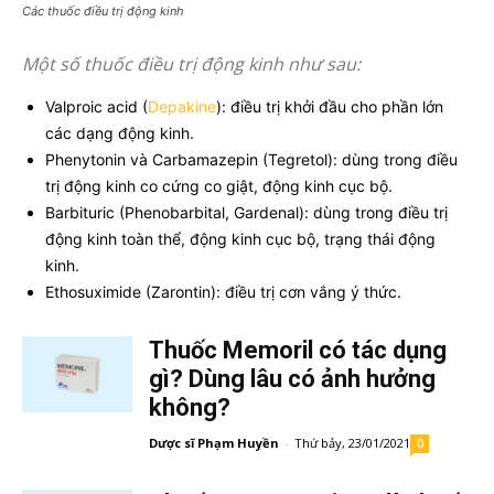
Các thuốc điều trị động kinh
Một số thuốc điều trị động kinh như sau:
Valproic acid (
Depakine
): điều trị khởi đầu cho phần lớn
các dạng động kinh.
Phenytonin và Carbamazepin (Tegretol): dùng trong điều
trị động kinh co cứng co giật, động kinh cục bộ.
Barbituric (Phenobarbital, Gardenal): dùng trong điều trị
động kinh toàn thể, động kinh cục bộ, trạng thái động
kinh.
Ethosuximide (Zarontin): điều trị cơn vắng ý thức.
Thuốc Memoril có tác dụng
gì? Dùng lâu có ảnh hưởng
không?
Dược sĩ Phạm Huyền
-
Thứ bảy, 23/01/2021
0