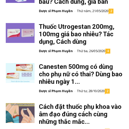
bầu? Cách dùng, giá bán
Dược sĩ Phạm Huyền
-
Thứ năm, 21/05/2020
2
Thuốc Utrogestan 200mg,
100mg giá bao nhiêu? Tác
dụng, Cách dùng
Dược sĩ Phạm Huyền
-
Thứ ba, 26/05/2020
4
Canesten 500mg có dùng
cho phụ nữ có thai? Dùng bao
nhiêu ngày 1...
Dược sĩ Phạm Huyền
-
Thứ tư, 28/10/2020
2
Cách đặt thuốc phụ khoa vào
âm đạo đúng cách cùng
những thắc mắc...