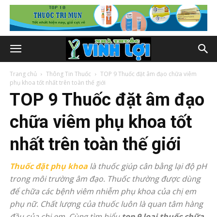
Trang chủ
Thông Tin Thuốc
TOP 9 Thuốc đặt âm đạo chữa viêm
phụ khoa tốt nhất trên toàn thế giới
TOP 9 Thuốc đặt âm đạo
chữa viêm phụ khoa tốt
nhất trên toàn thế giới
Thuốc đặt phụ khoa
là thuốc giúp cân bằng lại độ pH
trong môi trường âm đạo. Thuốc thường được dùng
để chữa các bệnh viêm nhiễm phụ khoa của chị em
phụ nữ. Chất lượng của thuốc luôn là quan tâm hàng
đầu của chị em. Cùng tìm hiểu
top 9 loại thuốc chữa